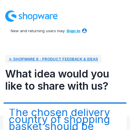
Skip
to
content
New and returning users may
Sign In
← SHOPWARE 6 - PRODUCT FEEDBACK & IDEAS
What idea would you
like to share with us?
The chosen delivery
country of shopping
basket should be