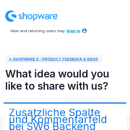
Skip
to
content
New and returning users may
Sign In
← SHOPWARE 6 - PRODUCT FEEDBACK & IDEAS
What idea would you
like to share with us?
Zusätzliche Spalte
und Kommentarfeld
bei SW6 Backend