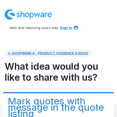
Skip
to
content
New and returning users may
Sign In
← SHOPWARE 6 - PRODUCT FEEDBACK & IDEAS
What idea would you
like to share with us?
Mark quotes with
message in the quote
listing