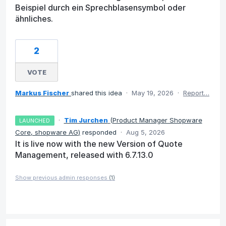
Beispiel durch ein Sprechblasensymbol oder
ähnliches.
2
VOTE
Markus Fischer
shared this idea
·
May 19, 2026
·
Report…
·
Tim Jurchen
(
Product Manager Shopware
LAUNCHED
Core, shopware AG
)
responded
·
Aug 5, 2026
It is live now with the new Version of Quote
Management, released with 6.7.13.0
Show previous admin responses
(1)